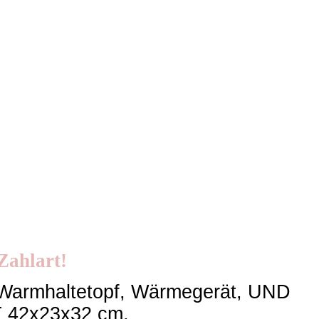
 Zahlart!
, Warmhaltetopf, Wärmegerät, UND
T 42x23x32 cm,