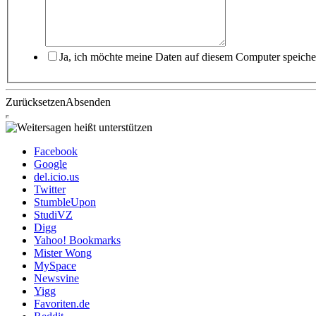
Ja, ich möchte meine Daten auf diesem Computer speiche
Zurücksetzen
Absenden
Facebook
Google
del.icio.us
Twitter
StumbleUpon
StudiVZ
Digg
Yahoo! Bookmarks
Mister Wong
MySpace
Newsvine
Yigg
Favoriten.de