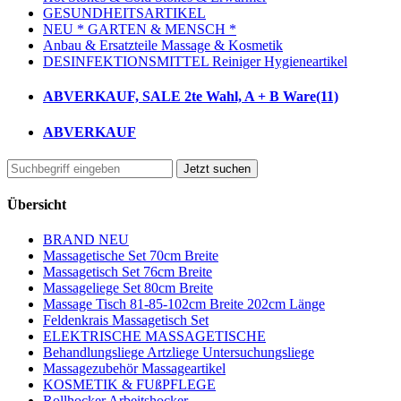
GESUNDHEITSARTIKEL
NEU * GARTEN & MENSCH *
Anbau & Ersatzteile Massage & Kosmetik
DESINFEKTIONSMITTEL Reiniger Hygieneartikel
ABVERKAUF, SALE 2te Wahl, A + B Ware
(11)
ABVERKAUF
Jetzt suchen
Übersicht
BRAND NEU
Massagetische Set 70cm Breite
Massagetisch Set 76cm Breite
Massageliege Set 80cm Breite
Massage Tisch 81-85-102cm Breite 202cm Länge
Feldenkrais Massagetisch Set
ELEKTRISCHE MASSAGETISCHE
Behandlungsliege Artzliege Untersuchungsliege
Massagezubehör Massageartikel
KOSMETIK & FUßPFLEGE
Rollhocker Arbeitshocker