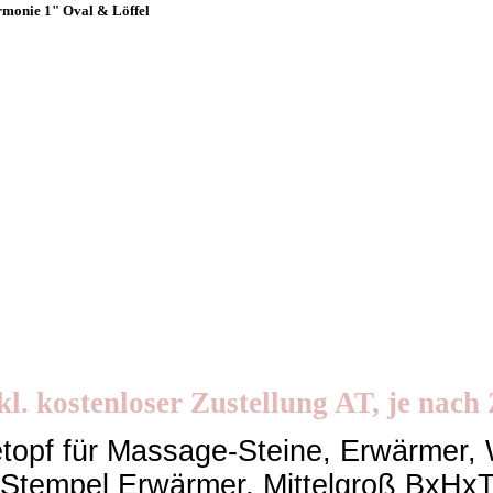
monie 1" Oval & Löffel
kl. kostenloser Zustellung AT, je nach
etopf für Massage-Steine, Erwärmer
 Stempel Erwärmer, Mittelgroß BxHx