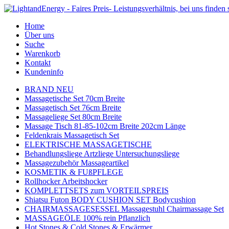
Home
Über uns
Suche
Warenkorb
Kontakt
Kundeninfo
BRAND NEU
Massagetische Set 70cm Breite
Massagetisch Set 76cm Breite
Massageliege Set 80cm Breite
Massage Tisch 81-85-102cm Breite 202cm Länge
Feldenkrais Massagetisch Set
ELEKTRISCHE MASSAGETISCHE
Behandlungsliege Artzliege Untersuchungsliege
Massagezubehör Massageartikel
KOSMETIK & FUßPFLEGE
Rollhocker Arbeitshocker
KOMPLETTSETS zum VORTEILSPREIS
Shiatsu Futon BODY CUSHION SET Bodycushion
CHAIRMASSAGESESSEL Massagestuhl Chairmassage Set
MASSAGEÖLE 100% rein Pflanzlich
Hot Stones & Cold Stones & Erwärmer