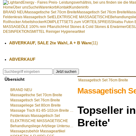
Home
Über uns
Suche
Warenkorb
Kontakt
Kundeninfo
BRAND NEU
Massagetische Set 70cm Breite
Massagetisch Set 76cm Breite
Massa
Feldenkrais Massagetisch Set
ELEKTRISCHE MASSAGETISCHE
Behandlungslie
Rollhocker Arbeitshocker
KOMPLETTSETS zum VORTEILSPREIS
Shiatsu Futo
MASSAGEÖLE 100% rein Pflanzlich
Hot Stones & Cold Stones & Erwärmer
GESU
DESINFEKTIONSMITTEL Reiniger Hygieneartikel
ABVERKAUF, SALE 2te Wahl, A + B Ware
(11)
ABVERKAUF
Jetzt suchen
Übersicht
Massagetisch Set 76cm Breite
Massagetisch Se
BRAND NEU
Massagetische Set 70cm Breite
Massagetisch Set 76cm Breite
Massageliege Set 80cm Breite
Topseller i
Massage Tisch 81-85-102cm Breite 202cm Länge
Feldenkrais Massagetisch Set
Breite'
ELEKTRISCHE MASSAGETISCHE
Behandlungsliege Artzliege Untersuchungsliege
Massagezubehör Massageartikel