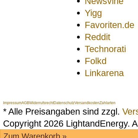
Newsvine
Yigg
Favoriten.de
Reddit
Technorati
Folkd
Linkarena
Impressum
AGB
Widerrufsrecht
Datenschutz
Versandkosten
Zahlarten
* Alle Preisangaben sind zzgl.
Ver
Copyright 2026 LightandEnergy. A
Zum Warenkorb »