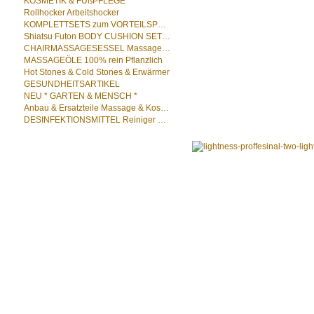
KOSMETIK & FUßPFLEGE
Rollhocker Arbeitshocker
KOMPLETTSETS zum VORTEILSPREIS
Shiatsu Futon BODY CUSHION SET Bodycushion
CHAIRMASSAGESESSEL Massagestuhl Chairmassage Set
MASSAGEÖLE 100% rein Pflanzlich
Hot Stones & Cold Stones & Erwärmer
GESUNDHEITSARTIKEL
NEU * GARTEN & MENSCH *
Anbau & Ersatzteile Massage & Kosmetik
DESINFEKTIONSMITTEL Reiniger Hygieneartikel