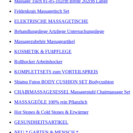
Massage Tisch 81-85-102cm Breite 202cm Länge
Feldenkrais Massagetisch Set
ELEKTRISCHE MASSAGETISCHE
Behandlungsliege Artzliege Untersuchungsliege
Massagezubehör Massageartikel
KOSMETIK & FUßPFLEGE
Rollhocker Arbeitshocker
KOMPLETTSETS zum VORTEILSPREIS
Shiatsu Futon BODY CUSHION SET Bodycushion
CHAIRMASSAGESESSEL Massagestuhl Chairmassage Set
MASSAGEÖLE 100% rein Pflanzlich
Hot Stones & Cold Stones & Erwärmer
GESUNDHEITSARTIKEL
NEU * GARTEN & MENSCH *