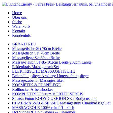
Home
Über uns
Suche
Warenkorb
Kontakt
Kundeninfo
BRAND NEU
Massagetische Set 70cm Breite
Massagetisch Set 76cm Breite
Massageliege Set 80cm Breite
Massage Tisch 81-85-102cm Breite 202cm Länge
Feldenkrais Massagetisch Set
ELEKTRISCHE MASSAGETISCHE
Behandlungsliege Artzliege Untersuchungsliege
Massagezubehör Massageartikel
KOSMETIK & FUßPFLEGE
Rollhocker Arbeitshocker
KOMPLETTSETS zum VORTEILSPREIS
Shiatsu Futon BODY CUSHION SET Bodycushion
CHAIRMASSAGESESSEL Massagestuhl Chairmassage Set
MASSAGEÖLE 100% rein Pflanzlich
Hot Stones & Cold Stones & Erwärmer