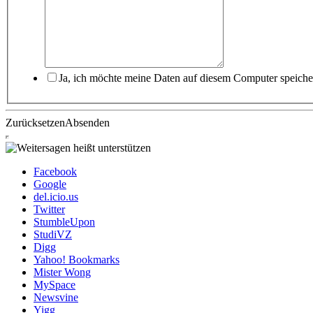
Ja, ich möchte meine Daten auf diesem Computer speiche
Zurücksetzen
Absenden
Facebook
Google
del.icio.us
Twitter
StumbleUpon
StudiVZ
Digg
Yahoo! Bookmarks
Mister Wong
MySpace
Newsvine
Yigg